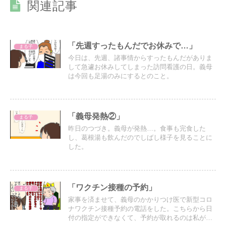
関連記事
「先週すったもんだでお休みで…」
まる子
今日は、先週、諸事情からすったもんだがありま
して急遽お休みしてしまった訪問看護の日。義母
は今回も足湯のみにするとのこと。
「義母発熱②」
まる子
昨日のつづき。義母が発熱…。食事も完食した
し、葛根湯も飲んだのでしばし様子を見ることに
した。
「ワクチン接種の予約」
まる子
家事を済ませて、義母のかかりつけ医で新型コロ
ナワクチン接種予約の電話をした。こちらから日
付の指定ができなくて、予約が取れるのは私が仕