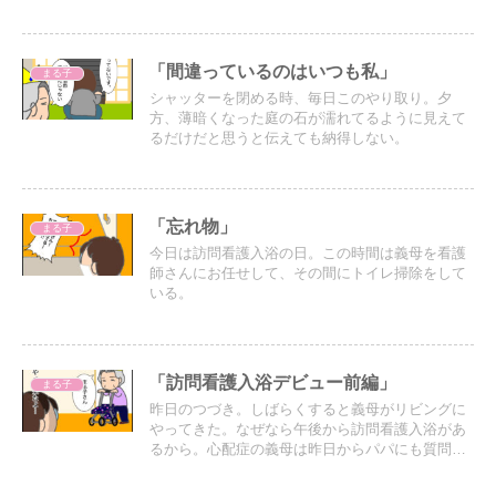
事の日…。でも本人が早めにやりたいというので
予約した。
「間違っているのはいつも私」
まる子
シャッターを閉める時、毎日このやり取り。夕
方、薄暗くなった庭の石が濡れてるように見えて
るだけだと思うと伝えても納得しない。
「忘れ物」
まる子
今日は訪問看護入浴の日。この時間は義母を看護
師さんにお任せして、その間にトイレ掃除をして
いる。
「訪問看護入浴デビュー前編」
まる子
昨日のつづき。しばらくすると義母がリビングに
やってきた。なぜなら午後から訪問看護入浴があ
るから。心配症の義母は昨日からパパにも質問攻
めだったようなのできっと今日も聞いてくると予
想していた。