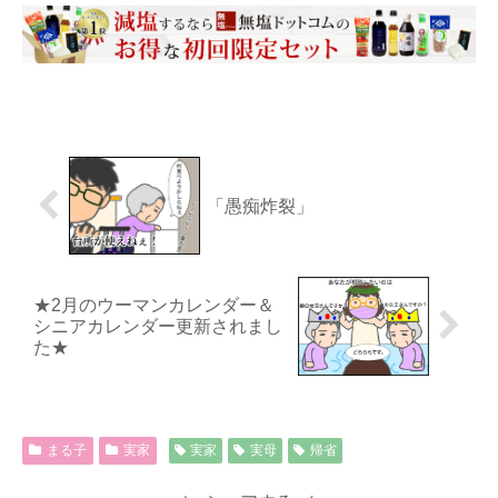
「愚痴炸裂」
★2月のウーマンカレンダー＆
シニアカレンダー更新されまし
た★
まる子
実家
実家
実母
帰省