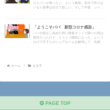
りとパンが食べたい」という義母。自分で作らな
いなら食事は任せて欲しい。そして午後、シャン
プーを頼まれ、その後の着替えの用意を頼まれる
が、義母の言葉にパニックになる嫁の話
「ようこそパパ 新型コロナ感染」
まる子
パパが咳をし始めた時に検査キットで調べた時は
陰性だったけど、とうとう陽性になった。という
わけで王子とのシェアルームを解消して、夫婦の
寝室に戻ることになった。やっぱり自分のベッド
で寝るのが楽だ。
ホーム
まる子
PAGE TOP