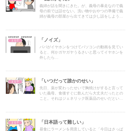
義姉が話を聞きにきた。が、義母の暴走なので義
母の前では話せない。洗い物やおやつの準備で義
姉が義母の部屋から出てきては少し話をしようと
するが、義母も自分の話をされると分かっている
のだろう…義姉の後ろから付いてくるので話はほ
とんど出来ない（笑）
「ノイズ」
まる子
パパがイヤホンをつけてパソコンの動画を見てい
ると、何かガヤガヤうるさいと思ってイヤホンを
外したら…
「いつだって誰かのせい」
まる子
先日、薬が変わったせいで胸焼けがすると言って
いた義母。食後すぐに飲んだら大丈夫だったとの
こと。それはジェネリック医薬品のせいだという
が、これまで飲んでいた薬の方がジェネリックで
今回は先発品だった。
「日本語って難しい」
まる子
昼食にラーメンを用意していると「今日はさっぱ