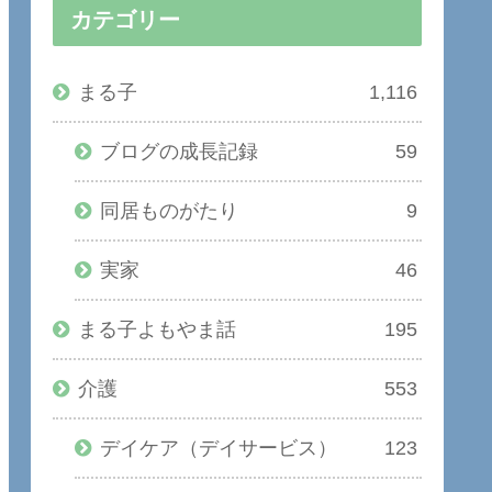
カテゴリー
まる子
1,116
ブログの成長記録
59
同居ものがたり
9
実家
46
まる子よもやま話
195
介護
553
デイケア（デイサービス）
123