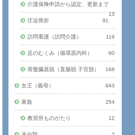
介護保険申請から認定、更新まで
13
圧迫骨折
91
訪問看護（訪問介護）
119
足のむくみ（循環器内科）
60
骨盤臓器脱（直腸脱 子宮脱）
168
女王（義母）
843
家族
254
教習所ものがたり
12
未分類
2