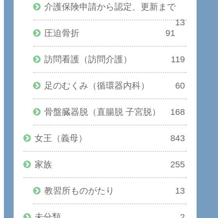
介護保険申請から認定、更新まで
13
圧迫骨折
91
訪問看護（訪問介護）
119
足のむくみ（循環器内科）
60
骨盤臓器脱（直腸脱 子宮脱）
168
女王（義母）
843
家族
255
教習所ものがたり
13
未分類
2