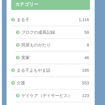
カテゴリー
まる子
1,116
ブログの成長記録
59
同居ものがたり
9
実家
46
まる子よもやま話
195
介護
553
デイケア（デイサービス）
123